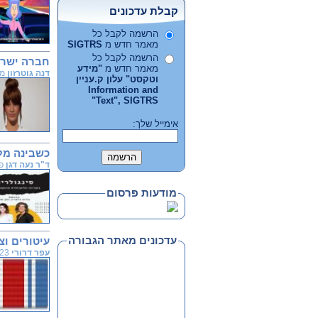
קבלת עדכונים
הרשמה לקבל כל
מאמר חדש מ
SIGTRS
הרשמה לקבל כל
חברה ישרא
מאמר חדש מ
"מידע
דנה גוטרזון
מקו, 2 ביונ
וטקסט" עלון ק.עניין
Information and
Text", SIGTRS"
אימייל שלך:
כשבינה מל
ד"ר נעה דגן
פוד
מודעות פרסום
עדכונים מאתר הגבורה
עיטורים ו
עפר דרורי
05.05.2023