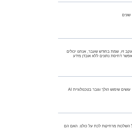
שונים
קב זיו, שמת בחודש שעבר, אנחנו יכולים
הכתבה הזו צדה את עיני בסקירה ההיסטורית שלה על AI. בעולם הטכנולוגיה עושים שימוש הולך וגובר בטכנולוגיית AI
ררה סערה כשטענה שפיצחה הצפנת RSA, הישג בעל השלכות מרחיקות לכת על כולנו. האם הם