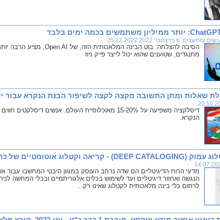
ם ומחשבים, 6 בדצמבר 2022 25.12.2022
הסיבה להצלחה: בוט הבינה המלאכ
מתנגדים, שטוענים שהוא יכול לייצר פייק ניוז
ילת שאלות ומתן התשובה מקצה לקצה לשיפור הבנת הנקרא עבור יל
דיסלקציה משפיעה על 15-20% מאוכלוסיית העולם. אנשים דיסל
הנקרא.
וקטלוג אוטומטיים של כתבי יד ומסכים ארכיוניים
מדעי הרוח הדיגיטליים הם שדה נרחב העוסק במגוון היבטי המחשבו עבור או
הנגשה ואחזור דיגיטליים ועד לשימוש בכלים אלגוריתמיים ובכלי המחשה לני
לרתום כלי בינה מלאכותית לקטלוג שאינו רק...
זור מידע וטקסט, חוברת 1 כרך כ"ט - יוני 2022, קובץ מלא לקריאה והורדה