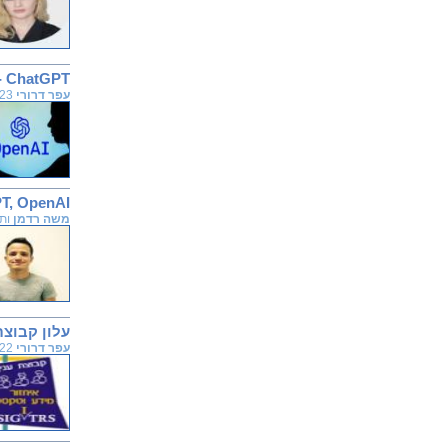
ChatGPT - התנסות בעברית
עפר דרורי
05.01.2023
ChatGPT, OpenAI והעתיד הקר
משה רדמן
ותוד
עלון קבוצת העניין אח
עפר דרורי
29.12.2022