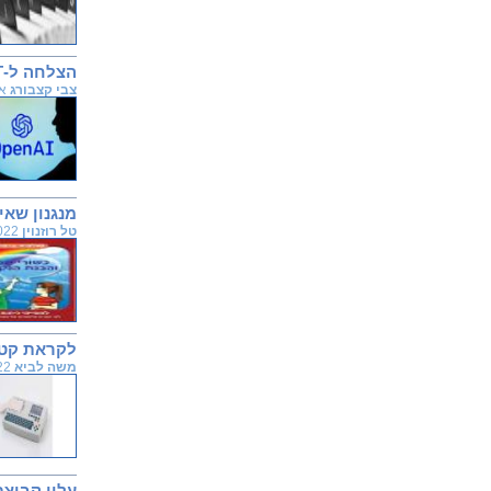
הצלחה ל-ChatGPT: יותר ממיליון משתמשים בכמה ימים בלבד
צבי קצבורג
אנשי
מנגנון שא
טל רוזנוין
20.10.2022
לקראת קטלוג עמוק (DEEP CATALOGING) - קריאה 
משה לביא
14.07.2022
עלון קבוצת העניין אח