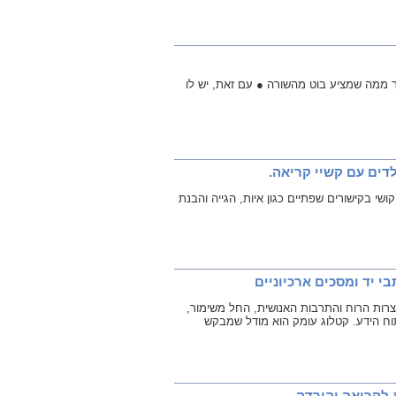
ותית הזה, של Open AI, מציע הרבה יותר ממה שמציע בוט מהשורה ● עם זאת, יש לו
דים עם קשיי קריאה.
קטים חווים קושי בקישורים שפתיים כגון איות, הגייה והבנת
צרות הרוח והתרבות האנושית, החל משימור,
תוח הידע. קטלוג עומק הוא מודל שמבקש