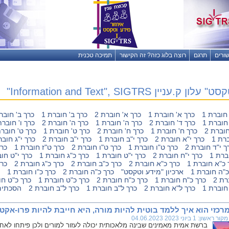
שורים
תרגם
רוצה בלוג כזה? זה הקישור
תמיכה טכנית
ק.עניין Information and Text", SIGTRS"
חוברת 1
כרך א' חוברת 1
כרך א' חוברת 2
כרך ב' חוברת 1
כרך ב' חוברת
חוברת 1
כרך ד' חוברת 2
כרך ה' חוברת 1
כרך ה' חוברת 2
כרך ו' חוברת 
חוברת 2
כרך ח' חוברת 1
כרך ח' חוברת 2
כרך ט' חוברת 1
כרך ט' חוברת
רת 1
כרך י"א חוברת 2
כרך י"ב חוברת 1
כרך י"ב חוברת 2
כרך י"ג חובר
ך י"ד חוברת 2
כרך ט"ו חוברת 1
כרך ט"ו חוברת 2
כרך ט"ז חוברת 1
כרך
ברת 1
כרך י"ח חוברת 2
כרך י"ט חוברת 1
כרך כ"ג חוברת 1
כרך י"ט חוב
 כ"א חוברת 1
כרך כ"א חוברת 2
כרך כ"ב חוברת 2
כרך כ"ג חוברת 2
כרך
כ"ה חוברת 1
ארכיון "מידע וטקסט"
כרך כ"ה חוברת 2
כרך כ"ו חוברת 1
רת 2
כרך כ"ח חוברת 1
כרך כ"ח חוברת 2
כרך כ"ט חוברת 1
כרך כ"ט חו
חוברת 1
כרך ל"א חוברת 2
כרך ל"ב חוברת 1
כרך ל"ב חוברת 2
הסכתים
כזי הוא איך ללמד בוטית להיות מורה, היא חייבת להיות פרו-אקט
קור ראשון: 1 ביוני 2023 04.06.2023
ברשת אמית מאמינים שבינה מלאכותית יכולה לעזור למורים ולכן פיתחו לאחר