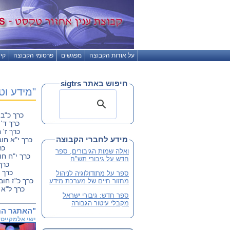
על אודות הקבוצה
מפגשים
פרסומי הקבוצה
קי
חיפוש באתר sigtrs
"מידע וטקסט" עלון 
כרך כ"ב 
כרך ד' 
כרך ז' 
מידע לחברי הקבוצה
כרך י"א חוב
כר
ואלה שמות הגיבורים, ספר
כרך י"ח חו
חדש על גיבורי תש"ח
כרך
כרך 
ספר על מתודולוגיה לניהול
כרך כ"ז חוב
מחזור חיים של מערכת מידע
כרך ל"א 
ספר חדש: גיבורי ישראל
מקבלי עיטור הגבורה
"האתגר המר
ישי אלמקייס
מ