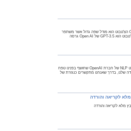
ChatGPT הוא צ'טבוט מבוסס בינה מלאכותית שפותח על ידי חברת Open AI הצ'טבוט הוא מודל שפה גדול אשר משתפר
על ידי שיטות של למידה מונחית ולמידת חיזוק. מודל השפה שעליו מבוסס הצ'טבוט הוא GPT-3.5 של Open AI גרסה
בוובינר הזה שוחחנו על התופעה החדשה שמשגעת את העולם ChatGPT, בוט NLP של חברת OpenAI שחושף בפנינו טפח
בודה שלנו, בדרך שאנחנו מתקשרים כנגזרת של