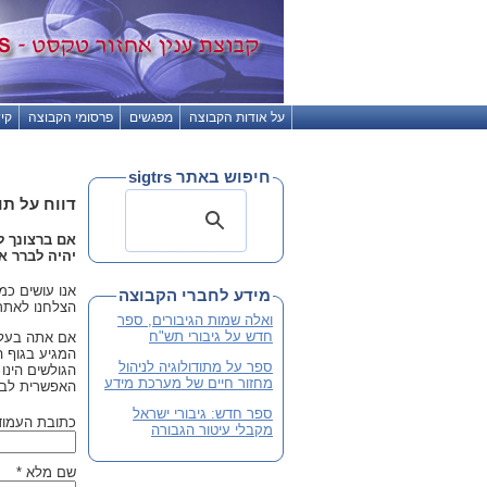
על אודות הקבוצה
מפגשים
פרסומי הקבוצה
קי
חיפוש באתר sigtrs
דווח על תוכ
אם ברצונך ל
יהיה לברר א
אנו עושים כמ
מידע לחברי הקבוצה
הצלחנו לאתר 
ואלה שמות הגיבורים, ספר
חדש על גיבורי תש"ח
אם אתה בעל ז
המגיע בגוף ה
ספר על מתודולוגיה לניהול
הגולשים הינו
מחזור חיים של מערכת מידע
האפשרית לבחו
ספר חדש: גיבורי ישראל
כתובת העמוד 
מקבלי עיטור הגבורה
שם מלא *