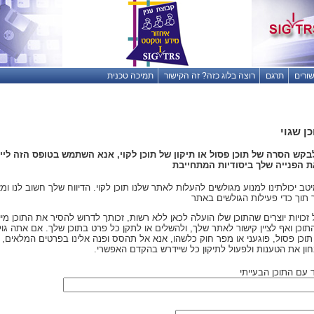
שורים
תרגם
רוצה בלוג כזה? זה הקישור
תמיכה טכנית
ן שגוי
בקש הסרה של תוכן פסול או תיקון של תוכן לקוי, אנא השתמש בטופס הזה לי
ת הפנייה שלך ביסודיות המתחייבת
יטב יכולתינו למנוע מגולשים להעלות לאתר שלנו תוכן לקוי. הדיווח שלך חשוב לנו 
תוך כדי פעילות הגולשים באתר
כויות יוצרים שהתוכן שלו הועלה לכאן ללא רשות, זכותך לדרוש להסיר את התוכן מיי
תוכן ואף לציין קישור לאתר שלך, ולהשלים או לתקן כל פרט בתוכן שלך. אם אתה גו
 תוכן פסול, פוגעני או מפר חוק כלשהו, אנא אל תהסס ופנה אלינו בפרטים המלאים, 
ן את הטענות ולפעול לתיקון כל שיידרש בהקדם האפשרי.
עם התוכן הבעייתי