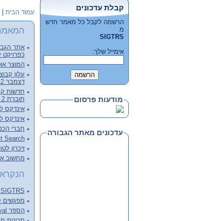
קבלת עדכונים
עמוד הבית
|
הרשמה לקבל כל מאמר חדש
המאמר
מ
SIGTRS
אתר הגבור
אימייל שלך:
כפרויקט ל
המוצר אוט
דצמבר 2012, קובץ מלא להורדה
חוברת 2 - דצמבר 2012
מודעות פרסום
אינדקס לכרכי
אינדקס לכרכי
חברי הכנ
עדכונים מאתר הגבורה
Full Text Search – צעד מעבר 
זיכרון לטו
מחשוב ארכ
הנקראי
SIGTRS - המפגש הבא Next meeting
מפגשים קודמים ings
הספר Information Retrieval של C.J. van RIJSBERGEN
תכונות מנוע 