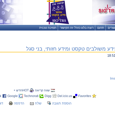
שורים
תרגם
רוצה בלוג כזה? זה הקישור
תמיכה טכנית
דע משולבים טקסט ומידע חזותי, בני סגל
שווה קריאה
HOTחדש +
k
Google
Technorati
Digg
Del.icio.us
Favorites
הוספת תגובה
שלח
הדפסה
דוו