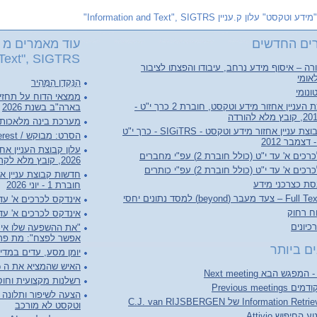
"מידע וטקסט" עלון ק.עניין Information and Text", SIGTRS"
ים החדשים
עוד מאמרים מ "
Text", SIGTRS"
ה – איסוף מידע נרחב, עיבודו והפצתו לציבור
אומי
הַנַּקְדָן הַמָּהִיר
ונומי
ממצאי הדוח על תחזי
עלון קבוצת העניין אחזור מידע וטקסט, חוברת 2 כרך י"ט -
בארה"ב בשנת 2026
מערכת בינה מלאכותי
חדשות קבוצת עניין אחזור מידע וטקסט - SIGiTRS - כרך י"ט
הסרט: מבוקש / Person of Interest
ם א' עד י"ט (כולל חוברת 2) עפ"י מחברים
2026, קובץ מלא לקריאה והורדה
ם א' עד י"ט (כולל חוברת 2) עפ"י כותרים
סת כצרכני מידע
חוברת 1 - יוני 2026
(beyond) למסד נתונים יחסי
אינדקס לכרכים א' עד ל"ג (כולל 
וח רחוק
אינדקס לכרכים א' עד ל"ג (כו
יונים
"את ההשפעה שלו אי 
אפשר לפצח": מת פרופ
ם ביותר
יומן מסע, עדים במדי
האיש שהמציא את ה World Wide Web
רשלנות מקצועית וחוסר
Previous meet
הצעה לשיפור ותלונה ע
וטקסט לא מורכב
החיפוש Attivio