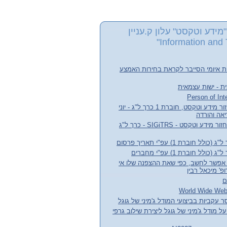
מידע וטקסט" עלון ק.עניין
Information and 
ת איומי הסייבר לקראת בחירות האמצע
ת - ישות עצמאית
עלון קבוצת העניין אחזור מידע וטקסט, חוברת 1 כרך ל"ג - יוני
חדשות קבוצת עניין אחזור מידע וטקסט - SIGiTRS - כרך ל"ג
חוברת 1) עפ"י תאריך פרסום
לל חוברת 1) עפ"י מחברים
אפשר לחשב, כפי שאת ההצפנה שלו אי
' מיכאל רבין
ם
 עקביות בביצועי המודל ג'מיני של גוגל
ל מודל ג'מיני של גוגל ליצירת שילוב גרפי