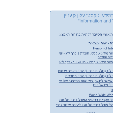
מידע וטקסט" עלון ק.עניין
Information and 
ת איומי הסייבר לקראת בחירות האמצע
ת - ישות עצמאית
עלון קבוצת העניין אחזור מידע וטקסט, חוברת 1 כרך ל"ג - יוני
חדשות קבוצת עניין אחזור מידע וטקסט - SIGiTRS - כרך ל"ג
חוברת 1) עפ"י תאריך פרסום
לל חוברת 1) עפ"י מחברים
אפשר לחשב, כפי שאת ההצפנה שלו אי
' מיכאל רבין
ם
 עקביות בביצועי המודל ג'מיני של גוגל
ל מודל ג'מיני של גוגל ליצירת שילוב גרפי