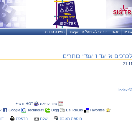
שורים
תרגם
רוצה בלוג כזה? זה הקישור
תמיכה טכנית
כרכים א' עד ו' עפ"י כותרים
שווה קריאה
HOTחדש +
k
Google
Technorati
Digg
Del.icio.us
Favorites
הוספת תגובה
שלח
הדפסה
דוו