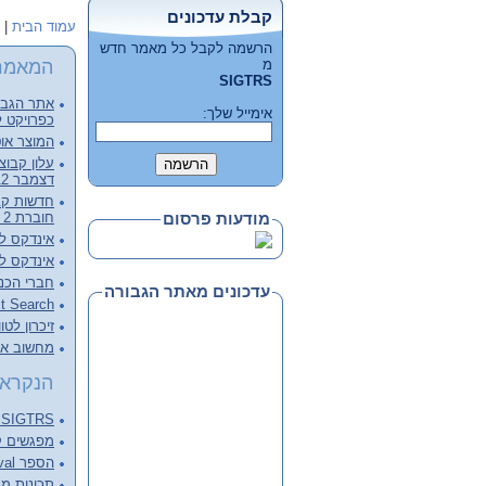
קבלת עדכונים
עמוד הבית
|
הרשמה לקבל כל מאמר חדש
המאמר
מ
SIGTRS
אתר הגבור
אימייל שלך:
כפרויקט ל
המוצר אוט
דצמבר 2012, קובץ מלא להורדה
חוברת 2 - דצמבר 2012
מודעות פרסום
אינדקס לכרכי
אינדקס לכרכי
חברי הכנ
עדכונים מאתר הגבורה
Full Text Search – צעד מעבר 
זיכרון לטו
מחשוב ארכ
הנקראי
SIGTRS - המפגש הבא Next meeting
מפגשים קודמים ings
הספר Information Retrieval של C.J. van RIJSBERGEN
תכונות מנוע 