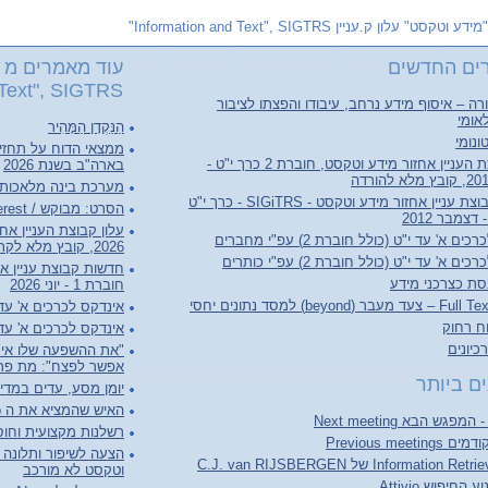
"מידע וטקסט" עלון ק.עניין Information and Text", SIGTRS"
ים החדשים
עוד מאמרים מ "
Text", SIGTRS"
ה – איסוף מידע נרחב, עיבודו והפצתו לציבור
אומי
הַנַּקְדָן הַמָּהִיר
ונומי
ממצאי הדוח על תחזי
עלון קבוצת העניין אחזור מידע וטקסט, חוברת 2 כרך י"ט -
בארה"ב בשנת 2026
מערכת בינה מלאכותי
חדשות קבוצת עניין אחזור מידע וטקסט - SIGiTRS - כרך י"ט
הסרט: מבוקש / Person of Interest
ם א' עד י"ט (כולל חוברת 2) עפ"י מחברים
2026, קובץ מלא לקריאה והורדה
ם א' עד י"ט (כולל חוברת 2) עפ"י כותרים
סת כצרכני מידע
חוברת 1 - יוני 2026
(beyond) למסד נתונים יחסי
אינדקס לכרכים א' עד ל"ג (כולל 
וח רחוק
אינדקס לכרכים א' עד ל"ג (כו
יונים
"את ההשפעה שלו אי 
אפשר לפצח": מת פרופ
ם ביותר
יומן מסע, עדים במדי
האיש שהמציא את ה World Wide Web
רשלנות מקצועית וחוסר
Previous meet
הצעה לשיפור ותלונה ע
וטקסט לא מורכב
החיפוש Attivio