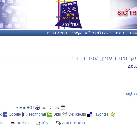
שורים
תרגם
רוצה בלוג כזה? זה הקישור
תמיכה טכנית
בוצת העניין, עפר דרורי
שווה קריאה
HOTחדש +
k
Google
Technorati
Digg
Del.icio.us
Favorites
הוספת תגובה
שלח
הדפסה
דוו