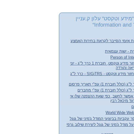
מידע וטקסט" עלון ק.עניין
Information and 
ת איומי הסייבר לקראת בחירות האמצע
ת - ישות עצמאית
עלון קבוצת העניין אחזור מידע וטקסט, חוברת 1 כרך ל"ג - יוני
חדשות קבוצת עניין אחזור מידע וטקסט - SIGiTRS - כרך ל"ג
חוברת 1) עפ"י תאריך פרסום
לל חוברת 1) עפ"י מחברים
אפשר לחשב, כפי שאת ההצפנה שלו אי
' מיכאל רבין
ם
 עקביות בביצועי המודל ג'מיני של גוגל
ל מודל ג'מיני של גוגל ליצירת שילוב גרפי