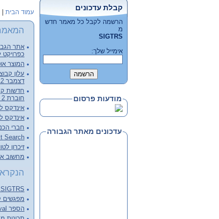
קבלת עדכונים
עמוד הבית
|
הרשמה לקבל כל מאמר חדש
המאמר
מ
SIGTRS
אתר הגבור
אימייל שלך:
כפרויקט ל
המוצר אוט
דצמבר 2012, קובץ מלא להורדה
חוברת 2 - דצמבר 2012
מודעות פרסום
אינדקס לכרכי
אינדקס לכרכי
חברי הכנ
עדכונים מאתר הגבורה
Full Text Search – צעד מעבר 
זיכרון לטו
מחשוב ארכ
הנקראי
SIGTRS - המפגש הבא Next meeting
מפגשים קודמים ings
הספר Information Retrieval של C.J. van RIJSBERGEN
תכונות מנוע 