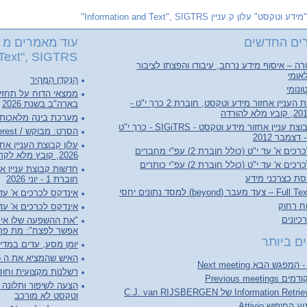
"מידע וטקסט" עלון ק.עניין Information and Text", SIGTRS"
ים החדשים
עוד מאמרים מ "
Text", SIGTRS"
ה – איסוף מידע נרחב, עיבודו והפצתו לציבור
אומי
הַנַּקְדָן הַמָּהִיר
ונומי
ממצאי הדוח על תחזי
עלון קבוצת העניין אחזור מידע וטקסט, חוברת 2 כרך י"ט -
בארה"ב בשנת 2026
מערכת בינה מלאכותי
חדשות קבוצת עניין אחזור מידע וטקסט - SIGiTRS - כרך י"ט
הסרט: מבוקש / Person of Interest
ם א' עד י"ט (כולל חוברת 2) עפ"י מחברים
2026, קובץ מלא לקריאה והורדה
ם א' עד י"ט (כולל חוברת 2) עפ"י כותרים
סת כצרכני מידע
חוברת 1 - יוני 2026
(beyond) למסד נתונים יחסי
אינדקס לכרכים א' עד ל"ג (כולל 
וח רחוק
אינדקס לכרכים א' עד ל"ג (כו
יונים
"את ההשפעה שלו אי 
אפשר לפצח": מת פרופ
ם ביותר
יומן מסע, עדים במדי
האיש שהמציא את ה World Wide Web
רשלנות מקצועית וחוסר
Previous meet
הצעה לשיפור ותלונה ע
וטקסט לא מורכב
החיפוש Attivio