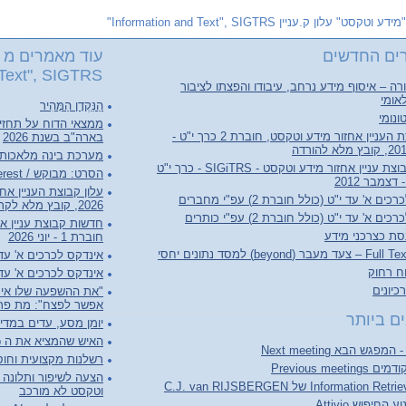
"מידע וטקסט" עלון ק.עניין Information and Text", SIGTRS"
ים החדשים
עוד מאמרים מ "
Text", SIGTRS"
ה – איסוף מידע נרחב, עיבודו והפצתו לציבור
אומי
הַנַּקְדָן הַמָּהִיר
ונומי
ממצאי הדוח על תחזי
עלון קבוצת העניין אחזור מידע וטקסט, חוברת 2 כרך י"ט -
בארה"ב בשנת 2026
מערכת בינה מלאכותי
חדשות קבוצת עניין אחזור מידע וטקסט - SIGiTRS - כרך י"ט
הסרט: מבוקש / Person of Interest
ם א' עד י"ט (כולל חוברת 2) עפ"י מחברים
2026, קובץ מלא לקריאה והורדה
ם א' עד י"ט (כולל חוברת 2) עפ"י כותרים
סת כצרכני מידע
חוברת 1 - יוני 2026
(beyond) למסד נתונים יחסי
אינדקס לכרכים א' עד ל"ג (כולל 
וח רחוק
אינדקס לכרכים א' עד ל"ג (כו
יונים
"את ההשפעה שלו אי 
אפשר לפצח": מת פרופ
ם ביותר
יומן מסע, עדים במדי
האיש שהמציא את ה World Wide Web
רשלנות מקצועית וחוסר
Previous meet
הצעה לשיפור ותלונה ע
וטקסט לא מורכב
החיפוש Attivio