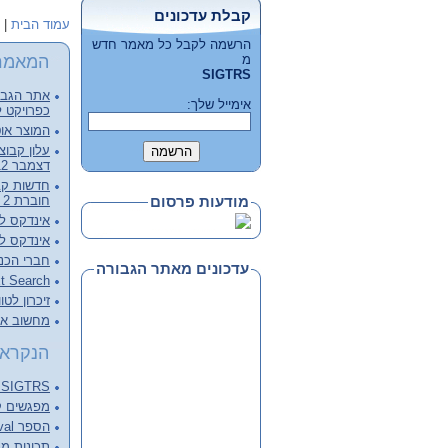
קבלת עדכונים
עמוד הבית
|
הרשמה לקבל כל מאמר חדש
המאמר
מ
SIGTRS
אתר הגבור
אימייל שלך:
כפרויקט ל
המוצר אוט
דצמבר 2012, קובץ מלא להורדה
חוברת 2 - דצמבר 2012
מודעות פרסום
אינדקס לכרכי
אינדקס לכרכי
חברי הכנ
עדכונים מאתר הגבורה
Full Text Search – צעד מעבר 
זיכרון לטו
מחשוב ארכ
הנקראי
SIGTRS - המפגש הבא Next meeting
מפגשים קודמים ings
הספר Information Retrieval של C.J. van RIJSBERGEN
תכונות מנוע 