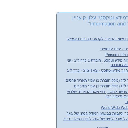
מידע וטקסט" עלון ק.עניין
Information and 
ת איומי הסייבר לקראת בחירות האמצע
ת - ישות עצמאית
עלון קבוצת העניין אחזור מידע וטקסט, חוברת 1 כרך ל"ג - יוני
חדשות קבוצת עניין אחזור מידע וטקסט - SIGiTRS - כרך ל"ג
חוברת 1) עפ"י תאריך פרסום
לל חוברת 1) עפ"י מחברים
אפשר לחשב, כפי שאת ההצפנה שלו אי
' מיכאל רבין
ם
 עקביות בביצועי המודל ג'מיני של גוגל
ל מודל ג'מיני של גוגל ליצירת שילוב גרפי