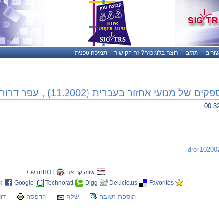
שורים
תרגם
רוצה בלוג כזה? זה הקישור
תמיכה טכנית
של מנועי אחזור בעברית (11.2002) , עפר דרורי
שווה קריאה
HOTחדש +
k
Google
Technorati
Digg
Del.icio.us
Favorites
הוספת תגובה
שלח
הדפסה
דוו