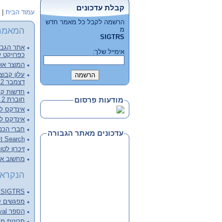
קבלת עדכונים
עמוד הבית
|
הרשמה לקבל כל מאמר חדש
המאמר
מ
SIGTRS
אתר הגבור
אימייל שלך:
כפרויקט ל
המוצר אוט
דצמבר 2012, קובץ מלא להורדה
חוברת 2 - דצמבר 2012
מודעות פרסום
אינדקס לכרכי
אינדקס לכרכי
חברי הכנ
עדכונים מאתר הגבורה
Full Text Search – צעד מעבר 
זיכרון לטו
מחשוב ארכ
הנקראי
SIGTRS - המפגש הבא Next meeting
מפגשים קודמים ings
הספר Information Retrieval של C.J. van RIJSBERGEN
תכונות מנוע 