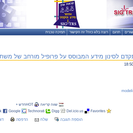
שורים
תרגם
רוצה בלוג כזה? זה הקישור
תמיכה טכנית
קדם לסינון מידע המבוסס על פרופיל מורחב של משת
שווה קריאה
HOTחדש +
k
Google
Technorati
Digg
Del.icio.us
Favorites
הוספת תגובה
שלח
הדפסה
דוו