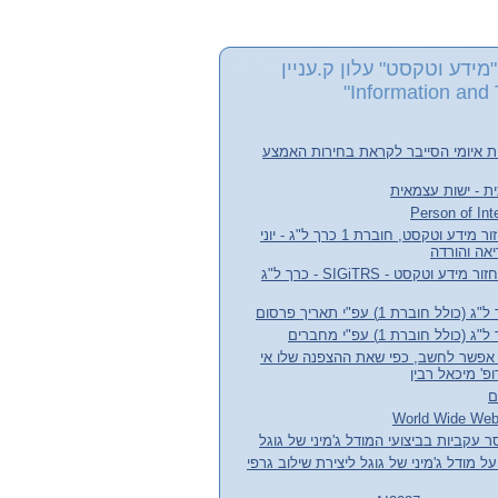
מידע וטקסט" עלון ק.עניין
Information and 
ת איומי הסייבר לקראת בחירות האמצע
ת - ישות עצמאית
עלון קבוצת העניין אחזור מידע וטקסט, חוברת 1 כרך ל"ג - יוני
חדשות קבוצת עניין אחזור מידע וטקסט - SIGiTRS - כרך ל"ג
חוברת 1) עפ"י תאריך פרסום
לל חוברת 1) עפ"י מחברים
אפשר לחשב, כפי שאת ההצפנה שלו אי
' מיכאל רבין
ם
 עקביות בביצועי המודל ג'מיני של גוגל
ל מודל ג'מיני של גוגל ליצירת שילוב גרפי