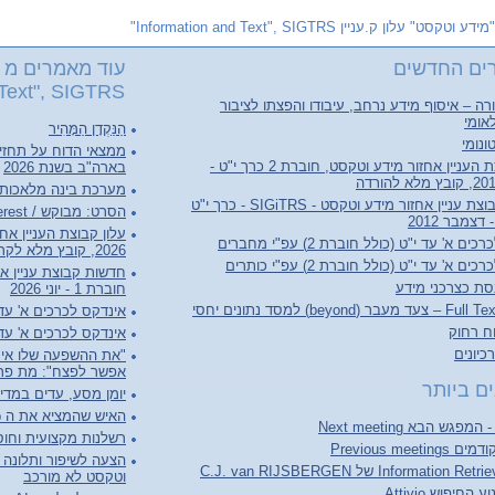
"מידע וטקסט" עלון ק.עניין Information and Text", SIGTRS"
ים החדשים
עוד מאמרים מ "
Text", SIGTRS"
ה – איסוף מידע נרחב, עיבודו והפצתו לציבור
אומי
הַנַּקְדָן הַמָּהִיר
ונומי
ממצאי הדוח על תחזי
עלון קבוצת העניין אחזור מידע וטקסט, חוברת 2 כרך י"ט -
בארה"ב בשנת 2026
מערכת בינה מלאכותי
חדשות קבוצת עניין אחזור מידע וטקסט - SIGiTRS - כרך י"ט
הסרט: מבוקש / Person of Interest
ם א' עד י"ט (כולל חוברת 2) עפ"י מחברים
2026, קובץ מלא לקריאה והורדה
ם א' עד י"ט (כולל חוברת 2) עפ"י כותרים
סת כצרכני מידע
חוברת 1 - יוני 2026
(beyond) למסד נתונים יחסי
אינדקס לכרכים א' עד ל"ג (כולל 
וח רחוק
אינדקס לכרכים א' עד ל"ג (כו
יונים
"את ההשפעה שלו אי 
אפשר לפצח": מת פרופ
ם ביותר
יומן מסע, עדים במדי
האיש שהמציא את ה World Wide Web
רשלנות מקצועית וחוסר
Previous meet
הצעה לשיפור ותלונה ע
וטקסט לא מורכב
החיפוש Attivio