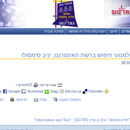
שורים
תרגם
רוצה בלוג כזה? זה הקישור
תמיכה טכנית
מנועי חיפוש ברשת האינטרנט, יניב סימסולו
שווה קריאה
HOTחדש +
k
Google
Technorati
Digg
Del.icio.us
Favorites
הוספת תגובה
שלח
הדפסה
דוו
"מידע וטקסט" עלון ק.עניין Information and Text", SIGTRS"