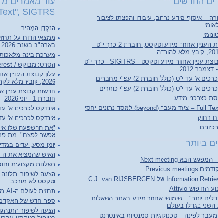
ים החדשים
עוד מאמרים מ "
Text", SIGTRS"
ה – איסוף מידע נרחב, עיבודו והפצתו לציבור
אומי
הַנַּקְדָן הַמָּהִיר
ונומי
ממצאי הדוח על תחזי
עלון קבוצת העניין אחזור מידע וטקסט, חוברת 2 כרך י"ט -
בארה"ב בשנת 2026
מערכת בינה מלאכותי
חדשות קבוצת עניין אחזור מידע וטקסט - SIGiTRS - כרך י"ט
הסרט: מבוקש / Person of Interest
ם א' עד י"ט (כולל חוברת 2) עפ"י מחברים
2026, קובץ מלא לקריאה והורדה
ם א' עד י"ט (כולל חוברת 2) עפ"י כותרים
סת כצרכני מידע
חוברת 1 - יוני 2026
(beyond) למסד נתונים יחסי
אינדקס לכרכים א' עד ל"ג (כולל 
וח רחוק
אינדקס לכרכים א' עד ל"ג (כו
יונים
"את ההשפעה שלו אי 
אפשר לפצח": מת פרופ
ם ביותר
יומן מסע, עדים במדי
האיש שהמציא את ה World Wide Web
רשלנות מקצועית וחוסר
Previous meet
הצעה לשיפור ותלונה ע
וטקסט לא מורכב
החיפוש Attivio
תחזית לעולם ה-AI מבוסס מאמר AI2027
לים יותר" – שימושי אחזור מידע באתר השאלות
ספר חדש של האקדמיה ל
השני בגדלו בעולם
Web 3. מעבר לפינה – טכנולוגיות סמנטיות באינטרנט
בטיפול בטקסט עברי