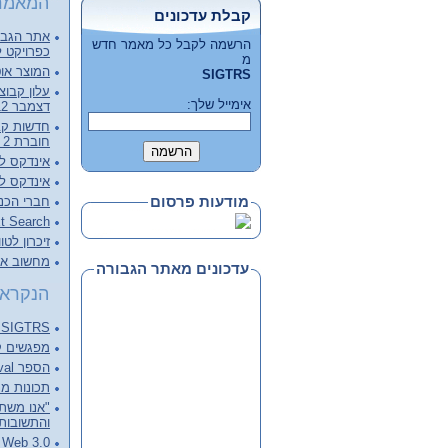
המאמר
קבלת עדכונים
אתר הגבור
הרשמה לקבל כל מאמר חדש
כפרויקט ל
מ
המוצר אוט
SIGTRS
אימייל שלך:
דצמבר 2012, קובץ מלא להורדה
חוברת 2 - דצמבר 2012
אינדקס לכרכי
אינדקס לכרכי
מודעות פרסום
חברי הכנ
Full Text Search – צעד מעבר 
זיכרון לטו
מחשוב ארכ
עדכונים מאתר הגבורה
הנקראי
SIGTRS - המפגש הבא Next meeting
מפגשים קודמים ings
הספר Information Retrieval של C.J. van RIJSBERGEN
תכונות מנוע 
"אנו משתד
והתשובות 
0