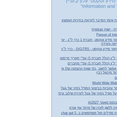
מידע וטקסט" עלון ק.עניין
Information and 
ת איומי הסייבר לקראת בחירות האמצע
ת - ישות עצמאית
עלון קבוצת העניין אחזור מידע וטקסט, חוברת 1 כרך ל"ג - יוני
חדשות קבוצת עניין אחזור מידע וטקסט - SIGiTRS - כרך ל"ג
חוברת 1) עפ"י תאריך פרסום
לל חוברת 1) עפ"י מחברים
אפשר לחשב, כפי שאת ההצפנה שלו אי
' מיכאל רבין
ם
 עקביות בביצועי המודל ג'מיני של גוגל
ל מודל ג'מיני של גוגל ליצירת שילוב גרפי
לשון לזכרו של פרופ' עוזי אורנן
הצעה לשיפור התנהגות מודלים מול משתמשים ב- chat gpt 5