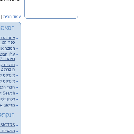
4.
הרצאה טוב
עמוד הבית
|
המאמר
אתר הגבור
כפרויקט ל
המוצר אוט
דצמבר 2012, קובץ מלא להורדה
חוברת 2 - דצמבר 2012
אינדקס לכרכי
אינדקס לכרכי
חברי הכנ
Full Text Search – צעד מעבר 
זיכרון לטו
מחשוב ארכ
הנקראי
SIGTRS - המפגש הבא Next meeting
מפגשים קודמים ings