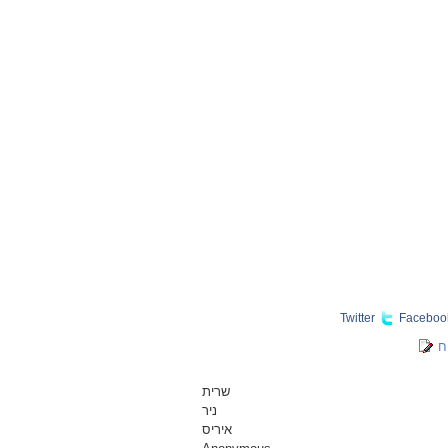
Twitter
Faceboo
ח
שרית
ניר
איריס