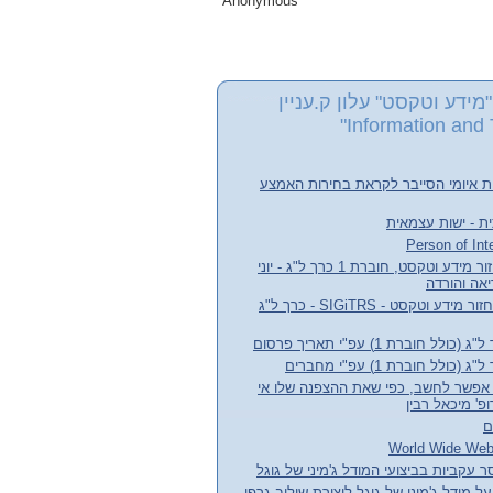
Anonymous
מידע וטקסט" עלון ק.עניין
Information and 
ת איומי הסייבר לקראת בחירות האמצע
ת - ישות עצמאית
עלון קבוצת העניין אחזור מידע וטקסט, חוברת 1 כרך ל"ג - יוני
חדשות קבוצת עניין אחזור מידע וטקסט - SIGiTRS - כרך ל"ג
חוברת 1) עפ"י תאריך פרסום
לל חוברת 1) עפ"י מחברים
אפשר לחשב, כפי שאת ההצפנה שלו אי
' מיכאל רבין
ם
 עקביות בביצועי המודל ג'מיני של גוגל
ל מודל ג'מיני של גוגל ליצירת שילוב גרפי