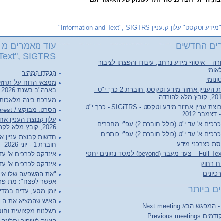
ה, הייתי רוצה כניסה יותר לעומק של האלגוריתם
"מידע וטקסט" עלון ק.עניין Information and Text", SIGTRS"
ים החדשים
עוד מאמרים מ "
Text", SIGTRS"
ה – איסוף מידע נרחב, עיבודו והפצתו לציבור
אומי
הַנַּקְדָן הַמָּהִיר
ונומי
ממצאי הדוח על תחזי
עלון קבוצת העניין אחזור מידע וטקסט, חוברת 2 כרך י"ט -
בארה"ב בשנת 2026
מערכת בינה מלאכותי
חדשות קבוצת עניין אחזור מידע וטקסט - SIGiTRS - כרך י"ט
הסרט: מבוקש / Person of Interest
ם א' עד י"ט (כולל חוברת 2) עפ"י מחברים
2026, קובץ מלא לקריאה והורדה
ם א' עד י"ט (כולל חוברת 2) עפ"י כותרים
סת כצרכני מידע
חוברת 1 - יוני 2026
(beyond) למסד נתונים יחסי
אינדקס לכרכים א' עד ל"ג (כולל 
וח רחוק
אינדקס לכרכים א' עד ל"ג (כו
יונים
"את ההשפעה שלו אי 
אפשר לפצח": מת פרופ
ם ביותר
יומן מסע, עדים במדי
האיש שהמציא את ה World Wide Web
רשלנות מקצועית וחוסר
Previous meet
הצעה לשיפור ותלונה ע