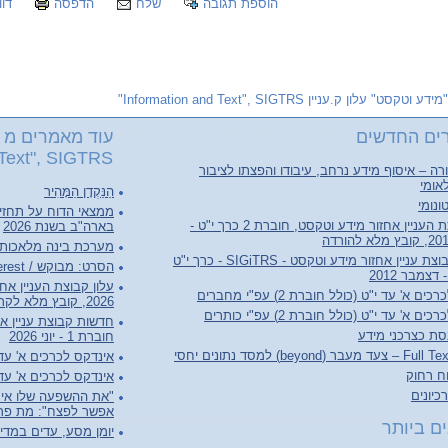
הוספת תגובה
שלח
הדפסה
דוו
"מידע וטקסט" עלון ק.עניין Information and Text", SIGTRS"
ים החדשים
עוד מאמרים מ "
Text", SIGTRS"
ה – איסוף מידע נרחב, עיבודו והפצתו לציבור
אומי
הַנַּקְדָן הַמָּהִיר
ונומי
ממצאי הדוח על תחזי
עלון קבוצת העניין אחזור מידע וטקסט, חוברת 2 כרך י"ט -
בארה"ב בשנת 2026
מערכת בינה מלאכותי
חדשות קבוצת עניין אחזור מידע וטקסט - SIGiTRS - כרך י"ט
הסרט: מבוקש / Person of Interest
ם א' עד י"ט (כולל חוברת 2) עפ"י מחברים
2026, קובץ מלא לקריאה והורדה
ם א' עד י"ט (כולל חוברת 2) עפ"י כותרים
סת כצרכני מידע
חוברת 1 - יוני 2026
(beyond) למסד נתונים יחסי
אינדקס לכרכים א' עד ל"ג (כולל 
וח רחוק
אינדקס לכרכים א' עד ל"ג (כו
יונים
"את ההשפעה שלו אי 
אפשר לפצח": מת פרופ
ם ביותר
יומן מסע, עדים במדי