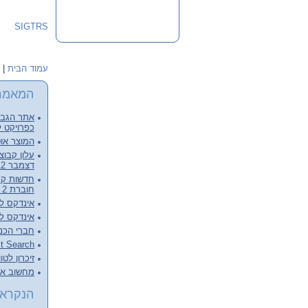
SIGTRS
עמוד הבית
|
המאמר
אתר הגבור
כפרויקט ל
המוצר אוט
דצמבר 2012, קובץ מלא להורדה
חוברת 2 - דצמבר 2012
אינדקס לכרכי
אינדקס לכרכי
חברי הכנ
Full Text Search – צעד מעבר 
זיכרון לטו
מחשוב ארכ
הנקראי