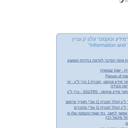
ח
מידע וטקסט" עלון ק.עניין
Information and 
ת איומי הסייבר לקראת בחירות האמצע
ת - ישות עצמאית
עלון קבוצת העניין אחזור מידע וטקסט, חוברת 1 כרך ל"ג - יוני
חדשות קבוצת עניין אחזור מידע וטקסט - SIGiTRS - כרך ל"ג
חוברת 1) עפ"י תאריך פרסום
לל חוברת 1) עפ"י מחברים
אפשר לחשב, כפי שאת ההצפנה שלו אי
' מיכאל רבין
ם