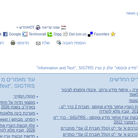
שווה קריאה
HOTחדש +
k
Google
Technorati
Digg
Del.icio.us
Favorites
הוספת תגובה
שלח
הדפסה
דוו
"מידע וטקסט" עלון ק.עניין Information and Text", SIGTRS"
ים החדשים
עוד מאמרים מ "
Text", SIGTRS"
ה – איסוף מידע נרחב, עיבודו והפצתו לציבור
אומי
הַנַּקְדָן הַמָּהִיר
ונומי
ממצאי הדוח על תחזי
עלון קבוצת העניין אחזור מידע וטקסט, חוברת 2 כרך י"ט -
בארה"ב בשנת 2026
מערכת בינה מלאכותי
חדשות קבוצת עניין אחזור מידע וטקסט - SIGiTRS - כרך י"ט
הסרט: מבוקש / Person of Interest
ם א' עד י"ט (כולל חוברת 2) עפ"י מחברים
2026, קובץ מלא לקריאה והורדה
ם א' עד י"ט (כולל חוברת 2) עפ"י כותרים