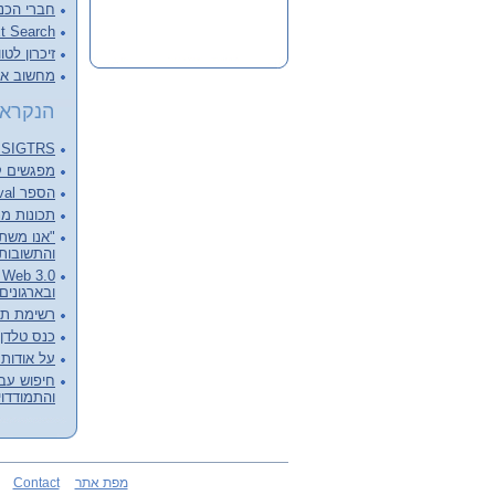
חברי הכנ
Full Text Search – צעד מעבר 
זיכרון לטו
מחשוב ארכ
הנקראי
SIGTRS - המפגש הבא Next meeting
מפגשים קודמים ings
הספר Information Retrieval של C.J. van RIJSBERGEN
תכונות מנוע 
"אנו משתד
והתשובות 
0
ובארגונים
רשימת תפוצה ist
כנס טלדן 2009
על אודות
חיפוש עבר
והתמודדוי
מפת אתר
Contact