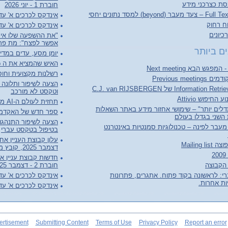
סת כצרכני מידע
חוברת 1 - יוני 2026
(beyond) למסד נתונים יחסי
אינדקס לכרכים א' עד ל"ג (כולל 
וח רחוק
אינדקס לכרכים א' עד ל"ג (כו
יונים
"את ההשפעה שלו אי 
אפשר לפצח": מת פרופ
ם ביותר
יומן מסע, עדים במדי
האיש שהמציא את ה World Wide Web
רשלנות מקצועית וחוסר
Previous meet
הצעה לשיפור ותלונה ע
וטקסט לא מורכב
החיפוש Attivio
תחזית לעולם ה-AI מבוסס מאמר AI2027
לים יותר" – שימושי אחזור מידע באתר השאלות
ספר חדש של האקדמיה ל
השני בגדלו בעולם
Web 3. מעבר לפינה – טכנולוגיות סמנטיות באינטרנט
בטיפול בטקסט עברי
Mailing l
דצמבר 2025, קובץ מלא לקריאה והורדה
 הקבוצה
חוברת 2 - דצמבר 2025
י: לראשונה בקוד פתוח. אתגרים, פתרונות
אינדקס לכרכים א' עד ל"ב (כולל
ות אחרות.
אינדקס לכרכים א' עד ל"ב (כו
ertisement
Submitting Content
Terms of Use
Privacy Policy
Report an error