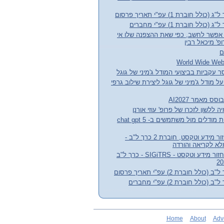
חוברת 1) עפ"י תאריך פרסום
לל חוברת 1) עפ"י מחברים
אפשר לחשב, כפי שאת ההצפנה שלו אי
' מיכאל רבין
ם
 עקביות בביצועי המודל ג'מיני של גוגל
ל מודל ג'מיני של גוגל ליצירת שילוב גרפי
לשון לזכרו של פרופ' עוזי אורנן
הצעה לשיפור התנהגות מודלים מול משתמשים ב- chat gpt 5
עלון קבוצת העניין אחזור מידע וטקסט, חוברת 2 כרך ל"ב -
חדשות קבוצת עניין אחזור מידע וטקסט - SIGiTRS - כרך ל"ב
 חוברת 2) עפ"י תאריך פרסום
לל חוברת 2) עפ"י מחברים
Home
About
Adv