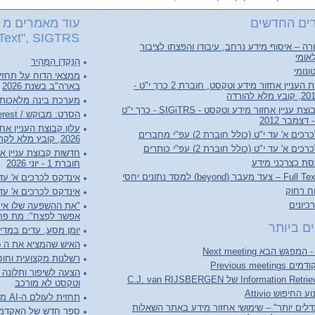
ים החדשים
עוד מאמרים מ "
Text", SIGTRS"
ה – איסוף מידע נרחב, עיבודו והפצתו לציבור
אומי
הַנַּקְדָן הַמָּהִיר
ונומי
ממצאי הדוח על תחזי
עלון קבוצת העניין אחזור מידע וטקסט, חוברת 2 כרך י"ט -
בארה"ב בשנת 2026
מערכת בינה מלאכותי
חדשות קבוצת עניין אחזור מידע וטקסט - SIGiTRS - כרך י"ט
הסרט: מבוקש / Person of Interest
ם א' עד י"ט (כולל חוברת 2) עפ"י מחברים
2026, קובץ מלא לקריאה והורדה
ם א' עד י"ט (כולל חוברת 2) עפ"י כותרים
סת כצרכני מידע
חוברת 1 - יוני 2026
(beyond) למסד נתונים יחסי
אינדקס לכרכים א' עד ל"ג (כולל 
וח רחוק
אינדקס לכרכים א' עד ל"ג (כו
יונים
"את ההשפעה שלו אי 
אפשר לפצח": מת פרופ
ם ביותר
יומן מסע, עדים במדי
האיש שהמציא את ה World Wide Web
רשלנות מקצועית וחוסר
Previous meet
הצעה לשיפור ותלונה ע
וטקסט לא מורכב
החיפוש Attivio
תחזית לעולם ה-AI מבוסס מאמר AI2027
לים יותר" – שימושי אחזור מידע באתר השאלות
ספר חדש של האקדמיה ל