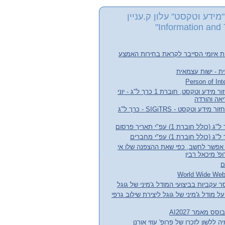
מידע וטקסט" עלון ק.עניין
Information and 
ת איומי הסייבר לקראת בחירות האמצע
ת - ישות עצמאית
עלון קבוצת העניין אחזור מידע וטקסט, חוברת 1 כרך ל"ג - יוני
חדשות קבוצת עניין אחזור מידע וטקסט - SIGiTRS - כרך ל"ג
חוברת 1) עפ"י תאריך פרסום
לל חוברת 1) עפ"י מחברים
אפשר לחשב, כפי שאת ההצפנה שלו אי
' מיכאל רבין
ם
 עקביות בביצועי המודל ג'מיני של גוגל
ל מודל ג'מיני של גוגל ליצירת שילוב גרפי
לשון לזכרו של פרופ' עוזי אורנן