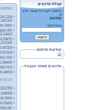
קבלת עדכונים
המאמר
הרשמה לקבל כל מאמר חדש
מ
אתר הגבור
SIGTRS
כפרויקט ל
המוצר אוט
אימייל שלך:
דצמבר 2012, קובץ מלא להורדה
חוברת 2 - דצמבר 2012
אינדקס לכרכי
מודעות פרסום
אינדקס לכרכי
חברי הכנ
Full Text Search – צעד מעבר 
עדכונים מאתר הגבורה
זיכרון לטו
מחשוב ארכ
הנקראי
SIGTRS - המפגש הבא Next meeting
מפגשים קודמים ings
הספר Information Retrieval של C.J. van RIJSBERGEN
תכונות מנוע 
"אנו משתד