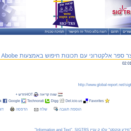
שורים
תרגם
רוצה בלוג כזה? זה הקישור
תמיכה טכנית
פר אלקטרוני עם תכונות חיפוש באמצעות Acrobat Abobe , עפר דרורי
http://www.global-report.net/sig
שווה קריאה
HOTחדש +
k
Google
Technorati
Digg
Del.icio.us
Favorites
הוספת תגובה
שלח
הדפסה
דוו
"מידע וטקסט" עלון ק.עניין Information and Text", SIGTRS"