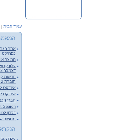
עמוד הבית
|
המאמר
אתר הגבור
כפרויקט ל
המוצר אוט
דצמבר 2012, קובץ מלא להורדה
חוברת 2 - דצמבר 2012
אינדקס לכרכי
אינדקס לכרכי
חברי הכנ
Full Text Search – צעד מעבר 
זיכרון לטו
מחשוב ארכ
הנקראי
SIGTRS - המפגש הבא Next meeting