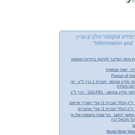
ח
מידע וטקסט" עלון ק.עניין
Information and 
ת איומי הסייבר לקראת בחירות האמצע
ת - ישות עצמאית
עלון קבוצת העניין אחזור מידע וטקסט, חוברת 1 כרך ל"ג - יוני
חדשות קבוצת עניין אחזור מידע וטקסט - SIGiTRS - כרך ל"ג
חוברת 1) עפ"י תאריך פרסום
לל חוברת 1) עפ"י מחברים
אפשר לחשב, כפי שאת ההצפנה שלו אי
' מיכאל רבין
ם