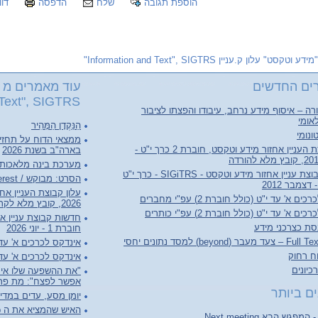
הוספת תגובה
שלח
הדפסה
דוו
"מידע וטקסט" עלון ק.עניין Information and Text", SIGTRS"
ים החדשים
עוד מאמרים מ "
Text", SIGTRS"
ה – איסוף מידע נרחב, עיבודו והפצתו לציבור
אומי
הַנַּקְדָן הַמָּהִיר
ונומי
ממצאי הדוח על תחזי
עלון קבוצת העניין אחזור מידע וטקסט, חוברת 2 כרך י"ט -
בארה"ב בשנת 2026
מערכת בינה מלאכותי
חדשות קבוצת עניין אחזור מידע וטקסט - SIGiTRS - כרך י"ט
הסרט: מבוקש / Person of Interest
ם א' עד י"ט (כולל חוברת 2) עפ"י מחברים
2026, קובץ מלא לקריאה והורדה
ם א' עד י"ט (כולל חוברת 2) עפ"י כותרים
סת כצרכני מידע
חוברת 1 - יוני 2026
(beyond) למסד נתונים יחסי
אינדקס לכרכים א' עד ל"ג (כולל 
וח רחוק
אינדקס לכרכים א' עד ל"ג (כו
יונים
"את ההשפעה שלו אי 
אפשר לפצח": מת פרופ
ם ביותר
יומן מסע, עדים במדי
האיש שהמציא את ה World Wide Web