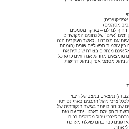
י
פליקטיבית)
סביב מסמכים)
 דחוף לנהלם – בעיקר מסמכים
קיימים "איים" של נתונים המקושרים
עיות עם תצורה זו, כאשר העיקרית הנה
ן עולמות תפעוליים שונים (הזמנות
ף, רוב הארגונים בישראל אינם מנהלים בצורה שיטתית את
ם מומצאים מחדש. אנו רואים כרגע כל
 ניהול מסמכי אפיון, ניהול דרישות
ת
ב זה) נמצאים במצב של ריבוי
ל צרכי ניהול התכנים בארגונם ייטו
High En (דוקומנטום, פיילנט, וכן לעתים גם Open Text). ארגונים שבוחרים יותר בגישה הנקודתית של
תית הקיימת בארגון. יחד עם זאת,
ין צרכי ניהול מסמכים תפעוליים לרכים. לדוגמה, MOSS לרוב נבחר לצרכי ניהול מסמכים רכים
בארגונים כבר בהם פועלת מערכת