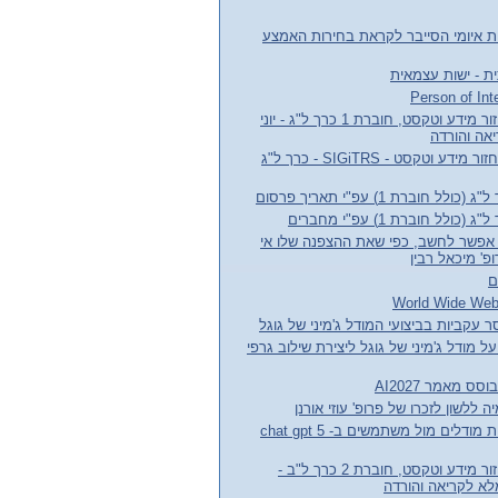
ת איומי הסייבר לקראת בחירות האמצע
ת - ישות עצמאית
עלון קבוצת העניין אחזור מידע וטקסט, חוברת 1 כרך ל"ג - יוני
חדשות קבוצת עניין אחזור מידע וטקסט - SIGiTRS - כרך ל"ג
חוברת 1) עפ"י תאריך פרסום
לל חוברת 1) עפ"י מחברים
אפשר לחשב, כפי שאת ההצפנה שלו אי
' מיכאל רבין
ם
 עקביות בביצועי המודל ג'מיני של גוגל
ל מודל ג'מיני של גוגל ליצירת שילוב גרפי
לשון לזכרו של פרופ' עוזי אורנן
הצעה לשיפור התנהגות מודלים מול משתמשים ב- chat gpt 5
עלון קבוצת העניין אחזור מידע וטקסט, חוברת 2 כרך ל"ב -