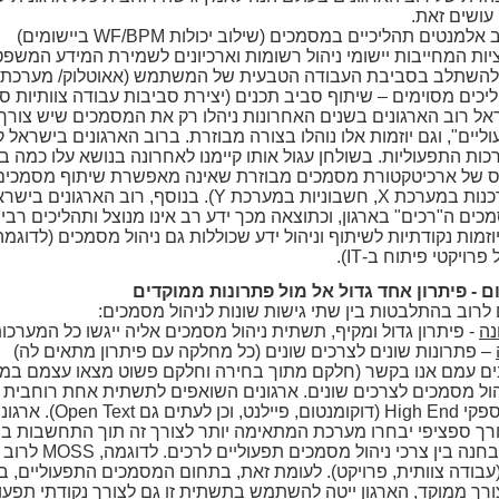
עושים זאת.
אלמנטים תהליכיים במסמכים (שילוב יכולות WF/BPM ביישומים)
יות המחייבות יישומי ניהול רשומות וארכיונים לשמירת המידע המשפט
 להשתלב בסביבת העבודה הטבעית של המשתמש (אאוטלוק/ מערכת א
כים מסוימים – שיתוף סביב תכנים (יצירת סביבות עבודה צוותיות 
אל רוב הארגונים בשנים האחרונות ניהלו רק את המסמכים שיש צורך
ליים", וגם יוזמות אלו נוהלו בצורה מבוזרת. ברוב הארגונים בישראל 
ות התפעוליות. בשולחן עגול אותו קיימנו לאחרונה בנושא עלו כמה ב
ס של ארכיטקטורת מסמכים מבוזרת שאינה מאפשרת שיתוף מסמכים בי
מעודכנות במערכת X, חשבוניות במערכת Y). בנוס
ים ה"רכים" בארגון, וכתוצאה מכך ידע רב אינו מנוצל ותהליכים רבי
יוזמות נקודתיות לשיתוף וניהול ידע שכוללות גם ניהול מסמכים (לדוגמה,
 פרויקטי פיתוח ב-IT).
ם - פיתרון אחד גדול אל מול פתרונות ממוקדים
 לרוב בהתלבטות בין שתי גישות שונות לניהול מסמכים:
נה
- פיתרון גדול ומקיף, תשתית ניהול מסמכים אליה ייגשו כל המערכו
– פתרונות שונים לצרכים שונים (כל מחלקה עם פיתרון מתאים לה)
ים עמם אנו בקשר (חלקם מתוך בחירה וחלקם פשוט מצאו עצמם במצ
ול מסמכים לצרכים שונים. ארגונים השואפים לתשתית אחת רוחבית לכל
יותר לכיוון ספקי d
ך ספציפי יבחרו מערכת המתאימה יותר לצורך זה תוך התחשבות בתש
יש לקיים הבחנה ב
(עבודה צוותית, פרויקט). לעומת זאת, בתחום המסמכים התפעוליים, 