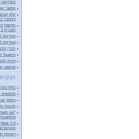
כפרויקט ל
המוצר אוט
דצמבר 2012, קובץ מלא להורדה
חוברת 2 - דצמבר 2012
אינדקס לכרכי
אינדקס לכרכי
חברי הכנ
Full Text Search – צעד מעבר 
זיכרון לטו
מחשוב ארכ
הנקראי
SIGTRS - המפגש הבא Next meeting
מפגשים קודמים ings
הספר Information Retrieval של C.J. van RIJSBERGEN
תכונות מנוע 
"אנו משתד
והתשובות 
0
ובארגונים
רשימת תפוצה ist