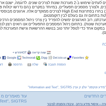
ם, ולצורך מסמכים תפעוליים, במיוחד במקרים בהם נדרשו יכולות פונק
ת בתחום זה גם בעולם לבין דוקומנטום.
ערכתנו, רוב הארגונים ימשיכו להפריד בין צרכי ניהול המסמכים הרכ
מערכות שונות). בתחום ניהול המסמכים התפעוליים אנו רואים רצון ל
במקום אחד כדי לטפל יותר טוב בנושא ההרשאות וגישת המערכות למס
).
ה
שווה קריאה
HOTחדש +
k
Google
Technorati
Digg
Del.icio.us
Favorites
הוספת תגובה
שלח
הדפסה
דוו
"מידע וטקסט" עלון ק.עניין Information and Text", SIGTRS"
ים החדשים
עוד מאמרים מ "
Text", SIGTRS"
ה – איסוף מידע נרחב, עיבודו והפצתו לציבור