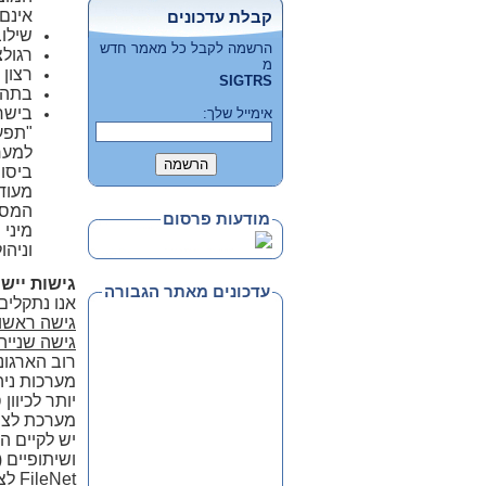
אינם 
קבלת עדכונים
שילוב 
הרשמה לקבל כל מאמר חדש
רגולצ
מ
רצון
SIGTRS
בתהלי
בישר
אימייל שלך:
"תפעו
למערכ
ביסו
המסמכ
מודעות פרסום
מיני 
וניהול
גישות יישו
עדכונים מאתר הגבורה
אנו נתקלים
גישה ראשו
גישה שנייה
רוב הארגונ
מערכות ניה
מערכת לצור
ושיתופיים 
FileNet לצורך ממוקד, הארגון ייטה להשתמש בתשתית זו גם לצורך נקודתי תפעולי אחר.