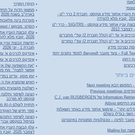
אומי
הַנַּקְדָן הַמָּהִיר
ונומי
ממצאי הדוח על תחזי
עלון קבוצת העניין אחזור מידע וטקסט, חוברת 2 כרך י"ט -
בארה"ב בשנת 2026
מערכת בינה מלאכותי
חדשות קבוצת עניין אחזור מידע וטקסט - SIGiTRS - כרך י"ט
הסרט: מבוקש / Person of Interest
ם א' עד י"ט (כולל חוברת 2) עפ"י מחברים
2026, קובץ מלא לקריאה והורדה
ם א' עד י"ט (כולל חוברת 2) עפ"י כותרים
סת כצרכני מידע
חוברת 1 - יוני 2026
(beyond) למסד נתונים יחסי
אינדקס לכרכים א' עד ל"ג (כולל 
וח רחוק
אינדקס לכרכים א' עד ל"ג (כו
יונים
"את ההשפעה שלו אי 
אפשר לפצח": מת פרופ
ם ביותר
יומן מסע, עדים במדי
האיש שהמציא את ה World Wide Web
רשלנות מקצועית וחוסר
Previous meet
הצעה לשיפור ותלונה ע
וטקסט לא מורכב
החיפוש Attivio
תחזית לעולם ה-AI מבוסס מאמר AI2027
לים יותר" – שימושי אחזור מידע באתר השאלות
ספר חדש של האקדמיה ל
השני בגדלו בעולם
Web 3. מעבר לפינה – טכנולוגיות סמנטיות באינטרנט
בטיפול בטקסט עברי
Mailing l
דצמבר 2025, קובץ מלא לקריאה והורדה