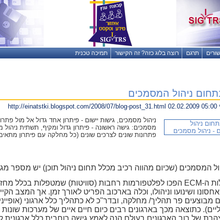
שורים
תרגם
רוצה בלוג כזה? זה הקישור
תמיכה טכנית
תחום ניהול המסמכים
http://einatstki.blogspot.com/2008/07/blog-post_31.html 02.02.2009 05:00
ניהול מסמכים, גישות יישום - פיתרון אחד גדול אל מול פתרונ
מסמכים: גישה ראשונה - פיתרון גדול ומקיף, תשתית ניהול מ
פתרונות שונים לצרכים שונים (כל מחלקה עם פיתרון מתאים
ל המסמכים (שכיום מהווה רכיב מכלל תחום ניהול תוכן) יש מספר מגמ
חבילות ה-ECM הפכו לפלטפורמות רחבות (סוויטות) שמטפלות בכלל 
חסונו ושינועו וניהולו, וכלה בארכוב הפריט לאורך זמן. אך המצב הקי
מבוצעים פר תהליך/ מחלקה, ובדר"כ לא כתהליך כלל ארגוני (אופייני 
ליים). כתוצאה מכך בארגונים רבים כיום חיים איים של מערכות שונ
רת של רוב הארגונים בעולם הנה לאמץ גישה רוחבית כלל ארגונית לנו