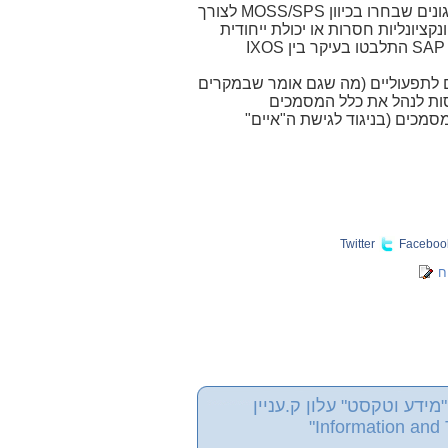
אנו גם רואים לעתים שימוש ב-2 מערכות שונות לצרכים שונים. לדוגמה, ישנם ארגונים שבחרו בכיוון MOSS/SPS לצורך
ציונליות חסרות או יכולת ייחודית
(כגון ארכיב) בחרו בפתרונות High End לצרכים ממוקדים אלה. ארגונים מבוססי SAP התלבטו בעיקר בין IXOS
ים לתפעוליים (מה שגם אומר שבמקרים
נסות לנהל את כלל המסמכים
מכים (בניגוד לגישת ה"איים"
Twitter
Faceboo
ח
מידע וטקסט" עלון ק.עניין
Information and 