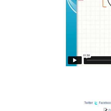
Twitter
Faceboo
ח