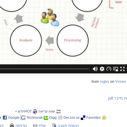
.
sigtrs
on
Vimeo
from
שווה קריאה
HOTחדש +
k
Google
Technorati
Digg
Del.icio.us
Favorites
הוספת תגובה
שלח
הדפסה
דוו