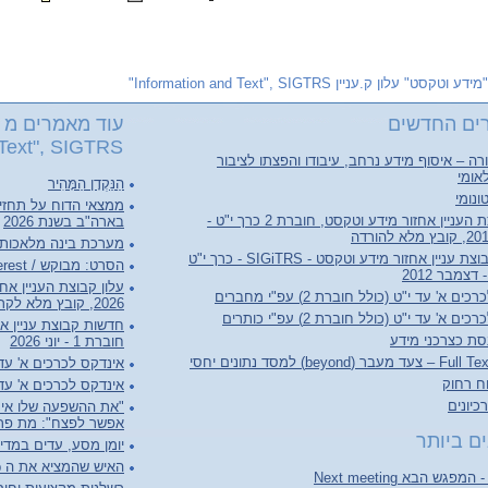
"מידע וטקסט" עלון ק.עניין Information and Text", SIGTRS"
ים החדשים
עוד מאמרים מ "
Text", SIGTRS"
ה – איסוף מידע נרחב, עיבודו והפצתו לציבור
אומי
הַנַּקְדָן הַמָּהִיר
ונומי
ממצאי הדוח על תחזי
עלון קבוצת העניין אחזור מידע וטקסט, חוברת 2 כרך י"ט -
בארה"ב בשנת 2026
מערכת בינה מלאכותי
חדשות קבוצת עניין אחזור מידע וטקסט - SIGiTRS - כרך י"ט
הסרט: מבוקש / Person of Interest
ם א' עד י"ט (כולל חוברת 2) עפ"י מחברים
2026, קובץ מלא לקריאה והורדה
ם א' עד י"ט (כולל חוברת 2) עפ"י כותרים
סת כצרכני מידע
חוברת 1 - יוני 2026
(beyond) למסד נתונים יחסי
אינדקס לכרכים א' עד ל"ג (כולל 
וח רחוק
אינדקס לכרכים א' עד ל"ג (כו
יונים
"את ההשפעה שלו אי 
אפשר לפצח": מת פרופ
ם ביותר
יומן מסע, עדים במדי
האיש שהמציא את ה World Wide Web