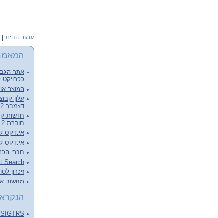
עמוד הבית
|
המאמר
אתר הגבור
כפרויקט ל
המוצר אוט
דצמבר 2012, קובץ מלא להורדה
חוברת 2 - דצמבר 2012
אינדקס לכרכי
אינדקס לכרכי
חברי הכנ
Full Text Search – צעד מעבר 
זיכרון לטו
מחשוב ארכ
הנקראי
SIGTRS - המפגש הבא Next meeting