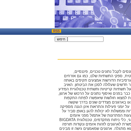
RSS
ים לקבל נתונים טכניים, פיננסיים,
טית, ספקי התשתיות שלנו, כמו גם אזרחים
רסיביות הדורשות אמצעים תקיפים באותה
בר חדשים שעלולה לסכן את הביטחון. האויב
 על תשתיות קריטיות ותשתית טכנולוגיית המידע
ר בפנים ואיסוף נתונים על הרכוש של ארגון,
שות למצוא חולשות שיאפשרו לפתח התקפות
געו בארגונים מצדדים שונים בדרך שקשה
על יומני פעילות והתראות אינן הגנה מספיקה
ת וממשלות לא יכולות להגן באופן סביר על
עות הפתרונות של אתמול מפני איומים
המתוחכמים של היום. מה שארגונים חסרים הוא מרכז מבצעי Cyber Security עם תהליך מתודולוגי, כלי ניתוח מתקדמים, טכנולוגית BIGDATA
רת לארגונים לזהות איומים ונקודות תורפה
וא מתגלה. ארגונים שמאמצים גישה זו מבינים