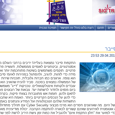
שורים
תרגם
רוצה בלוג כזה? זה הקישור
תמיכה טכנית
ייבר
התקפות סייבר נמצאות בעלייה! יריבים ברחבי העולם מנס
אסטרטגיים, וביטחוניים לאומיים מממשלות, תעשייה פר
פרטיים. תוקפים משתמשים בשיטות מתוחכמות יותר ואג
מידה כדי לזהות, להגיב, ולהסתגל במהירות לאיומי סיי
הוא צופה. ארגונים כמו חברות גלובלית, תוכניות שירות
של הממשלה נמצאים בסכנה. סביר להניח שהאויב הוא כב
עובדים ולקוחות אינטלקטואליים. טכניקות "דייג" משמ
ביום מסוים ולחדור לרשתות יעד. צבאות של רובוטים פ
לתאם ולהגן. חומות אש מתוגברות בצוותי פיקוח, בקרה 
כדי להגן על הנכסים הקריטיים ביותר. האמת היא שחברו
התשתיות שלהם הטכנולוגיות ועל המידע והנתונים באמצ
 אוטומטית לאירועים שאינם קשורים לכאורה להתקפה הקרובה. יכולת מודיעינית מאפש
כדי למזער את "חלון התקפת איום" ולהגביל את כמות זמן גישת היריב לרשת לפני שה