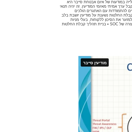
לייה במודעות של איום אבטחת סייבר היא
בל ערך אמיתי מאיומי המודיעין. זה יהיה תנאי
דים להתמודדות עם האתגרים הולכים
קבלת החלטות נשענת על מודיעין יושבת בלב
למזער את הסיכון ללקוחות, בעלי מניות
ועובדים: • להוסיף סיכוני סייבר למדיניות ניהול סיכונים שלה • יישום מודל תפעולי ביטחוני מרכזי בצורה של SOC • בניית תהליך קבלת החלטות