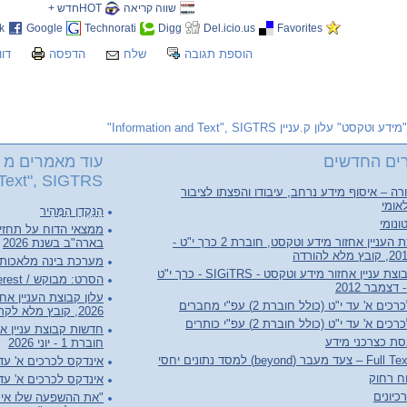
שווה קריאה
HOTחדש +
k
Google
Technorati
Digg
Del.icio.us
Favorites
הוספת תגובה
שלח
הדפסה
דוו
"מידע וטקסט" עלון ק.עניין Information and Text", SIGTRS"
ים החדשים
עוד מאמרים מ "
Text", SIGTRS"
ה – איסוף מידע נרחב, עיבודו והפצתו לציבור
אומי
הַנַּקְדָן הַמָּהִיר
ונומי
ממצאי הדוח על תחזי
עלון קבוצת העניין אחזור מידע וטקסט, חוברת 2 כרך י"ט -
בארה"ב בשנת 2026
מערכת בינה מלאכותי
חדשות קבוצת עניין אחזור מידע וטקסט - SIGiTRS - כרך י"ט
הסרט: מבוקש / Person of Interest
ם א' עד י"ט (כולל חוברת 2) עפ"י מחברים
2026, קובץ מלא לקריאה והורדה
ם א' עד י"ט (כולל חוברת 2) עפ"י כותרים
סת כצרכני מידע
חוברת 1 - יוני 2026
(beyond) למסד נתונים יחסי
אינדקס לכרכים א' עד ל"ג (כולל 
וח רחוק
אינדקס לכרכים א' עד ל"ג (כו
יונים
"את ההשפעה שלו אי 