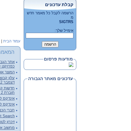
קבלת עדכונים
הרשמה לקבל כל מאמר חדש
מ
SIGTRS
אימייל שלך:
עמוד הבית
|
המאמר
מודעות פרסום
אתר הגבור
כפרויקט ל
המוצר אוט
עדכונים מאתר הגבורה
דצמבר 2012, קובץ מלא להורדה
חוברת 2 - דצמבר 2012
אינדקס לכרכי
אינדקס לכרכי
חברי הכנ
Full Text Search – צעד מעבר 
זיכרון לטו
מחשוב ארכ