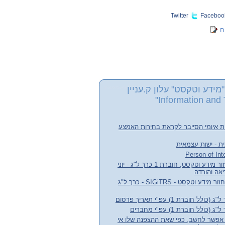
Twitter
Faceboo
ח
מידע וטקסט" עלון ק.עניין
Information and 
ת איומי הסייבר לקראת בחירות האמצע
ת - ישות עצמאית
עלון קבוצת העניין אחזור מידע וטקסט, חוברת 1 כרך ל"ג - יוני
חדשות קבוצת עניין אחזור מידע וטקסט - SIGiTRS - כרך ל"ג
חוברת 1) עפ"י תאריך פרסום
לל חוברת 1) עפ"י מחברים
אפשר לחשב, כפי שאת ההצפנה שלו אי