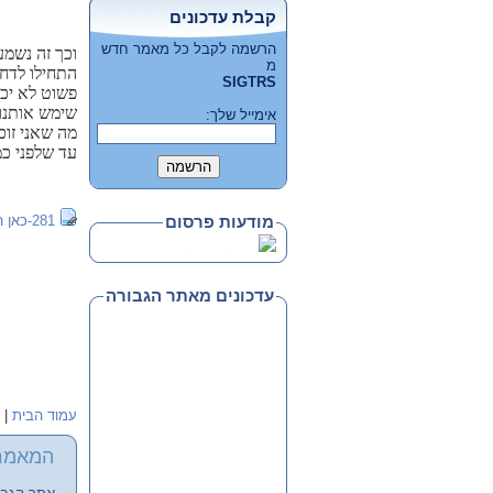
קבלת עדכונים
הרשמה לקבל כל מאמר חדש
וכך זה נשמע
מ
התחילו לדחו
SIGTRS
פשוט לא יכל
שימש אותנו 
אימייל שלך:
מה שאני זוכ
עד שלפני כמ
281-כאן התחנה ידיעות.pdf
מודעות פרסום
עדכונים מאתר הגבורה
עמוד הבית
|
המאמר