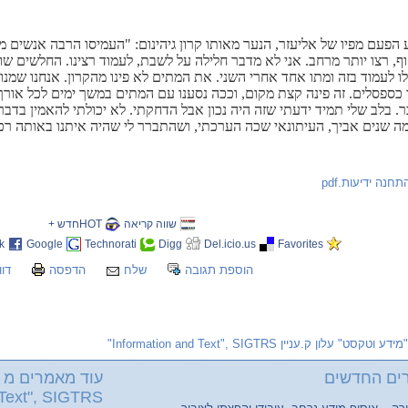
 הפעם מפיו של אליעזר, הנער מאותו קרון גיהינום: "העמיסו הרבה אנשים מ
ף, רצו יותר מרחב. אני לא מדבר חלילה על לשבת, לעמוד רצינו. החלשים שו
ו לעמוד בזה ומתו אחד אחרי השני. את המתים לא פינו מהקרון. אנחנו שמנו א
כספסלים. זה פינה קצת מקום, וככה נסענו עם המתים במשך ימים לכל אורך ה
ר. בלב שלי תמיד ידעתי שזה היה נכון אבל הדחקתי. לא יכולתי להאמין בדבר 
ה שנים אביך, העיתונאי שכה הערכתי, ושהתברר לי שהיה איתנו באותה רכ
שווה קריאה
HOTחדש +
k
Google
Technorati
Digg
Del.icio.us
Favorites
הוספת תגובה
שלח
הדפסה
דוו
"מידע וטקסט" עלון ק.עניין Information and Text", SIGTRS"
ים החדשים
עוד מאמרים מ "
Text", SIGTRS"