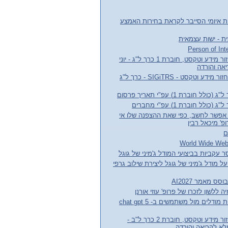
ת איומי הסייבר לקראת בחירות האמצע
ת - ישות עצמאית
עלון קבוצת העניין אחזור מידע וטקסט, חוברת 1 כרך ל"ג - יוני
חדשות קבוצת עניין אחזור מידע וטקסט - SIGiTRS - כרך ל"ג
חוברת 1) עפ"י תאריך פרסום
לל חוברת 1) עפ"י מחברים
אפשר לחשב, כפי שאת ההצפנה שלו אי
' מיכאל רבין
ם
 עקביות בביצועי המודל ג'מיני של גוגל
ל מודל ג'מיני של גוגל ליצירת שילוב גרפי
לשון לזכרו של פרופ' עוזי אורנן
הצעה לשיפור התנהגות מודלים מול משתמשים ב- chat gpt 5
עלון קבוצת העניין אחזור מידע וטקסט, חוברת 2 כרך ל"ב -