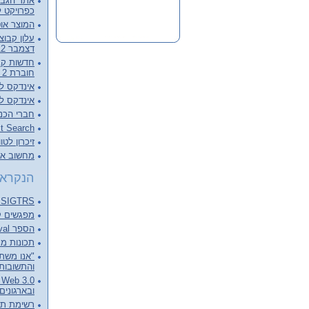
אתר הגבור
כפרויקט ל
המוצר אוט
דצמבר 2012, קובץ מלא להורדה
חוברת 2 - דצמבר 2012
אינדקס לכרכי
אינדקס לכרכי
חברי הכנ
Full Text Search – צעד מעבר 
זיכרון לטו
מחשוב ארכ
הנקראי
SIGTRS - המפגש הבא Next meeting
מפגשים קודמים ings
הספר Information Retrieval של C.J. van RIJSBERGEN
תכונות מנוע 
"אנו משתד
והתשובות 
0
ובארגונים
רשימת תפוצה ist