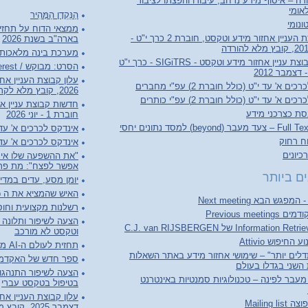
ה – איסוף מידע נרחב, עיבודו והפצתו לציבור
אומי
הַנַּקְדָן הַמָּהִיר
ונומי
ממצאי הדוח על תחזי
עלון קבוצת העניין אחזור מידע וטקסט, חוברת 2 כרך י"ט -
בארה"ב בשנת 2026
מערכת בינה מלאכותי
חדשות קבוצת עניין אחזור מידע וטקסט - SIGiTRS - כרך י"ט
הסרט: מבוקש / Person of Interest
ם א' עד י"ט (כולל חוברת 2) עפ"י מחברים
2026, קובץ מלא לקריאה והורדה
ם א' עד י"ט (כולל חוברת 2) עפ"י כותרים
סת כצרכני מידע
חוברת 1 - יוני 2026
(beyond) למסד נתונים יחסי
אינדקס לכרכים א' עד ל"ג (כולל 
וח רחוק
אינדקס לכרכים א' עד ל"ג (כו
יונים
"את ההשפעה שלו אי 
אפשר לפצח": מת פרופ
ם ביותר
יומן מסע, עדים במדי
האיש שהמציא את ה World Wide Web
רשלנות מקצועית וחוסר
Previous meet
הצעה לשיפור ותלונה ע
וטקסט לא מורכב
החיפוש Attivio
תחזית לעולם ה-AI מבוסס מאמר AI2027
לים יותר" – שימושי אחזור מידע באתר השאלות
ספר חדש של האקדמיה ל
השני בגדלו בעולם
Web 3. מעבר לפינה – טכנולוגיות סמנטיות באינטרנט
בטיפול בטקסט עברי
Mailing l
דצמבר 2025, קובץ מלא לקריאה והורדה